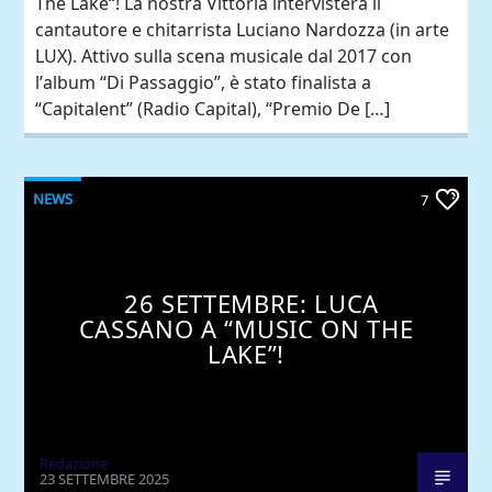
The Lake“! La nostra Vittoria intervisterà il
cantautore e chitarrista Luciano Nardozza (in arte
LUX). Attivo sulla scena musicale dal 2017 con
l’album “Di Passaggio”, è stato finalista a
“Capitalent” (Radio Capital), “Premio De […]
NEWS
7
26 SETTEMBRE: LUCA
CASSANO A “MUSIC ON THE
LAKE”!
Redazione
23 SETTEMBRE 2025