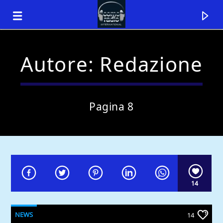
Autore:
Redazione
Pagina 8
14
Traccia corrente
Titolo
Artista
NEWS
14