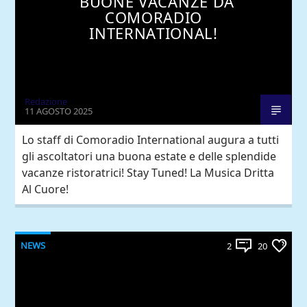
BUONE VACANZE DA
COMORADIO
INTERNATIONAL!
Redazione
11 AGOSTO 2025
Lo staff di Comoradio International augura a tutti
gli ascoltatori una buona estate e delle splendide
vacanze ristoratrici! Stay Tuned! La Musica Dritta
Al Cuore!
NEWS
2
20