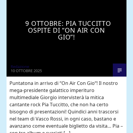
9 OTTOBRE: PIA TUCCITTO
OSPITE DI “ON AIR CON
GIO”!
Redazione
10 OTTOBRE 2025
Puntatona in arrivo di “On Air Con Gio“! Il nostro
mega-presidente galattico imperituro
multimediale Giorgio intervisterà la mitica
Comoradio International
cantante rock Pia Tuccitto, che non ha certo
bisogno di presentazioni! Quindici anni trascorsi
nel team di Vasco Rossi, in ogni caso, bastano e
avanzano come eventuale biglietto da visita… Pia –
con tre album e svariati […]