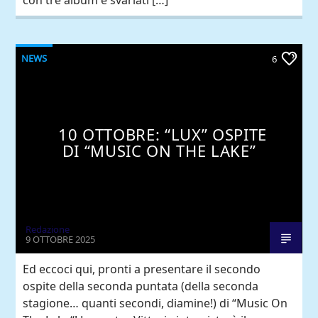
NEWS
6
10 OTTOBRE: “LUX” OSPITE
DI “MUSIC ON THE LAKE”
Redazione
9 OTTOBRE 2025
Ed eccoci qui, pronti a presentare il secondo
ospite della seconda puntata (della seconda
stagione… quanti secondi, diamine!) di “Music On