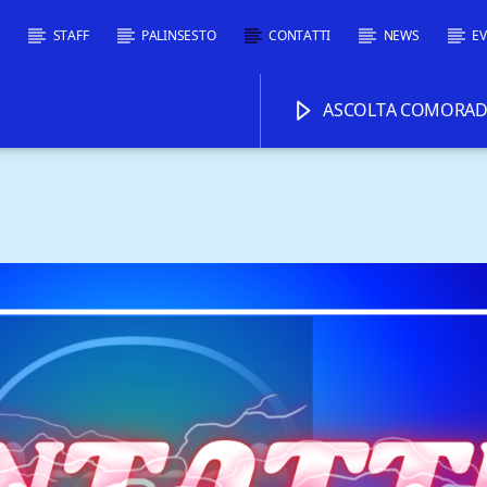
I
STAFF
PALINSESTO
CONTATTI
NEWS
EV
ASCOLTA COMORADI