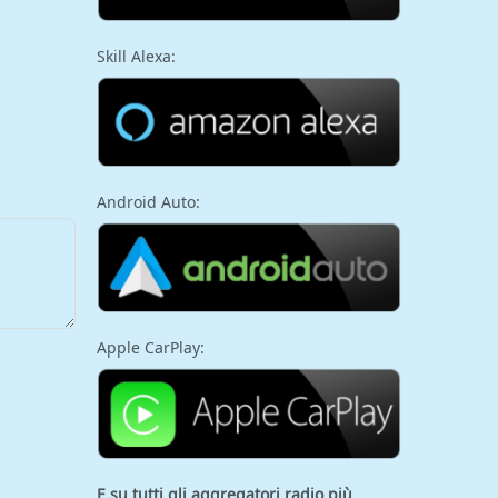
Skill Alexa:
Android Auto:
Apple CarPlay:
E su tutti gli aggregatori
radio più