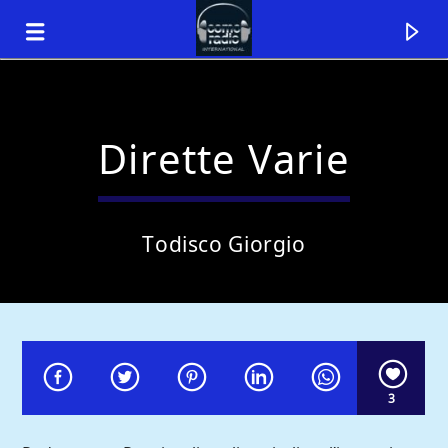
Dirette Varie
Todisco Giorgio
Traccia corrente
3
Titolo
Artista