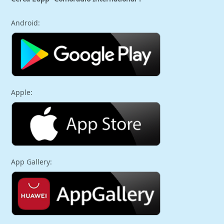
Android:
Apple:
App Gallery: