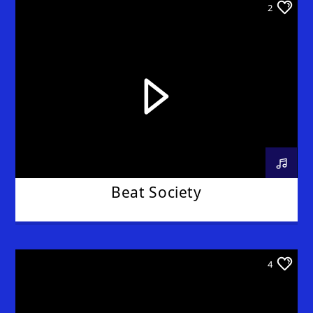
2
Beat Society
4