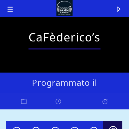
CaFèderico’s
Programmato il
Traccia corrente
Titolo
Artista