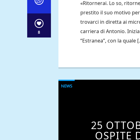
«Ritornerai. Lo so, ritor
prestito il suo motivo pe
trovarci in diretta ai mi
carriera di Antonio. Iniz
8
“Estranea”, con la quale [
NEWS
25 OTTO
OSPITE 