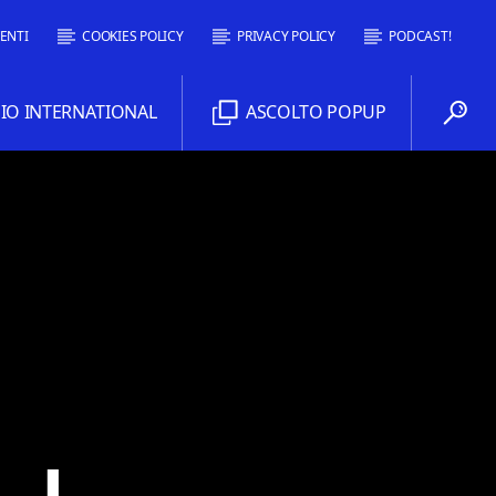
ENTI
COOKIES POLICY
PRIVACY POLICY
PODCAST!
O INTERNATIONAL
ASCOLTO POPUP
Comoradio International