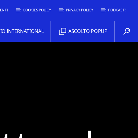
ENTI
COOKIES POLICY
PRIVACY POLICY
PODCAST!
O INTERNATIONAL
ASCOLTO POPUP
Comoradio International