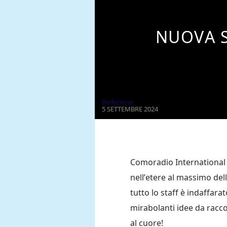
NUOVA 
Redazione
5 SETTEMBRE 2024
Comoradio International 
nell’etere al massimo del
tutto lo staff è indaffara
mirabolanti idee da racco
al cuore!