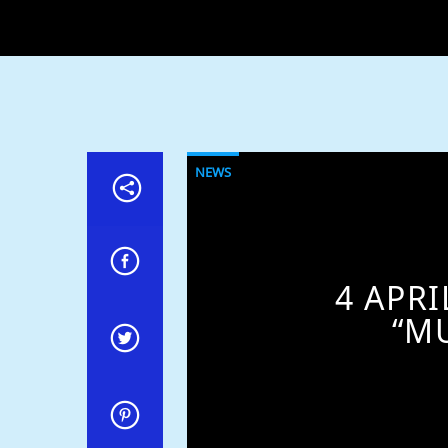
NEWS
4 APRI
“M