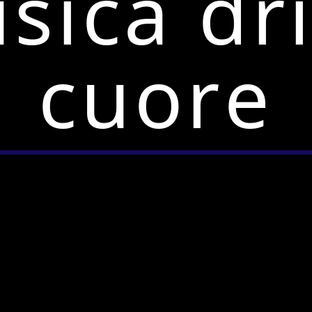
sica dri
cuore