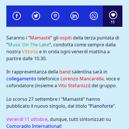
15
Saranno i “
Mamastè
” gli
ospiti
della terza puntata di
“
Music On The Lake
“, condotta come sempre dalla
nostra
Vittoria
e in onda ogni venerdì mattina a
partire dalle 10.30.
In rappresentanza della
band
salentina sarà in
collegamento
telefonico
Lorenzo Mancarella,
voce e
cofondatore (insieme a
Vito Stefanizzi
) del gruppo.
Comoradio International
Lo scorso 27 settembre i “Mamastè” hanno
pubblicato il nuovo singolo, dal titolo “
Pianoforte
“.
Venerdì 11 ottobre
, dunque, tutti sintonizzati su
Comoradio International
!