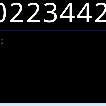
022344
20