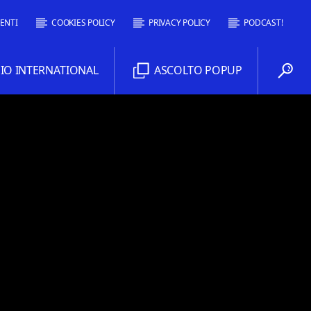
ENTI
COOKIES POLICY
PRIVACY POLICY
PODCAST!
O INTERNATIONAL
ASCOLTO POPUP
Comoradio International