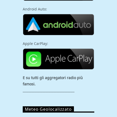
Android Auto:
Apple CarPlay:
E su tutti gli aggregatori
radio più
famosi.
_________________________________
Meteo Geolocalizzato