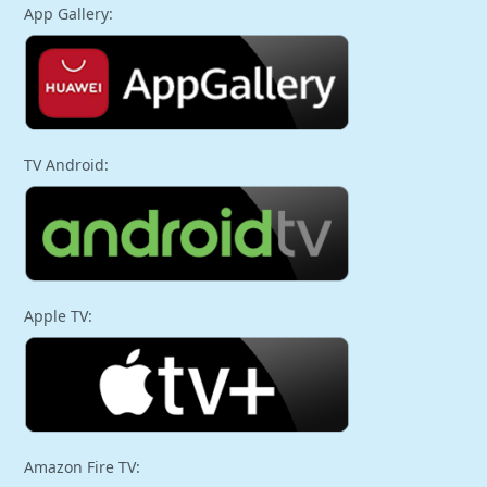
App Gallery:
TV Android:
Apple TV:
Amazon Fire TV: