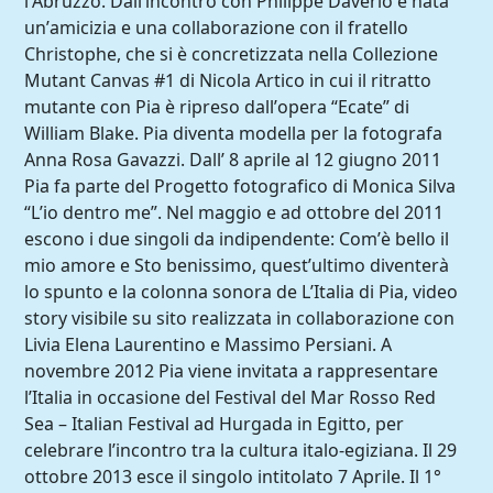
l’Abruzzo. Dall’incontro con Philippe Daverio è nata
un’amicizia e una collaborazione con il fratello
Christophe, che si è concretizzata nella Collezione
Mutant Canvas #1 di Nicola Artico in cui il ritratto
mutante con Pia è ripreso dall’opera “Ecate” di
William Blake. Pia diventa modella per la fotografa
Anna Rosa Gavazzi. Dall’ 8 aprile al 12 giugno 2011
Pia fa parte del Progetto fotografico di Monica Silva
“L’io dentro me”. Nel maggio e ad ottobre del 2011
escono i due singoli da indipendente: Com’è bello il
mio amore e Sto benissimo, quest’ultimo diventerà
lo spunto e la colonna sonora de L’Italia di Pia, video
story visibile su sito realizzata in collaborazione con
Livia Elena Laurentino e Massimo Persiani. A
novembre 2012 Pia viene invitata a rappresentare
l’Italia in occasione del Festival del Mar Rosso Red
Sea – Italian Festival ad Hurgada in Egitto, per
celebrare l’incontro tra la cultura italo-egiziana. Il 29
ottobre 2013 esce il singolo intitolato 7 Aprile. Il 1°