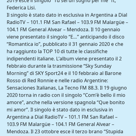
2019 esce il singolo “Tu sei un sogno per me” ft,
Federica Lisi.
Il singolo è stato dato in esclusiva in Argentina a Dial
RadioTV – 101.1 FM San Rafael – 103.9 FM Malargüe –
104.1 FM General Alvear – Mendoza. Il 10 gennaio
viene presentato il singolo “E…” anticipando il disco
“Romantica io”, pubblicato il 31 gennaio 2020 e che
ha raggiunto la TOP 10 di tutte le classifiche
indipendenti italiane. L’album viene presentato il 2
febbraio durante la trasmissione “Sky Sunday
Morning” di SKY Sport24 e il 10 febbraio al Barone
Rosso di Red Ronnie e nelle radio Argentine:
Sensaciones Italianas, La Tecno FM 88.3. Il 19 giugno
2020 torna in radio con il singolo “Com’è bello il mio
amore”, anche nella versione spagnola “Que bonito
mi amor”. Il singolo è stato dato in esclusiva in
Argentina a Dial RadioTV – 101.1 FM San Rafael –
103.9 FM Malargüe – 104.1 FM General Alvear –
Mendoza. Il 23 ottobre esce il terzo brano “Stupida