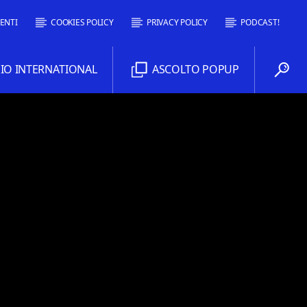
ENTI
COOKIES POLICY
PRIVACY POLICY
PODCAST!
O INTERNATIONAL
ASCOLTO POPUP
Comoradio International