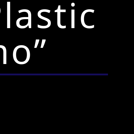
lastic
mo”