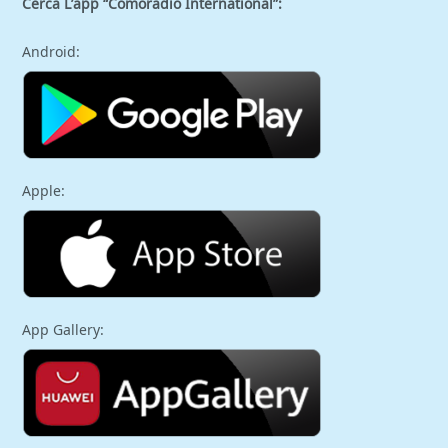
Cerca L’app “Comoradio International”:
Android:
Apple:
App Gallery: