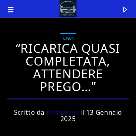
NEWS
“RICARICA QUASI
COMPLETATA,
ATTENDERE
PREGO…”
Scritto da
Redazione
il 13 Gennaio
Traccia corrente
2025
Titolo
Artista