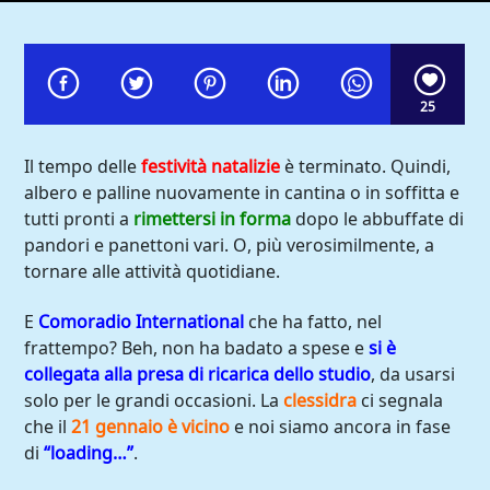
25
Il tempo delle
festività natalizie
è terminato. Quindi,
albero e palline nuovamente in cantina o in soffitta e
tutti pronti a
rimettersi in forma
dopo le abbuffate di
pandori e panettoni vari. O, più verosimilmente, a
tornare alle attività quotidiane.
E
Comoradio International
che ha fatto, nel
frattempo? Beh, non ha badato a spese e
si è
Comoradio International
collegata alla presa di ricarica dello studio
, da usarsi
solo per le grandi occasioni. La
clessidra
ci segnala
che il
21 gennaio è vicino
e noi siamo ancora in fase
di
“loading…”
.