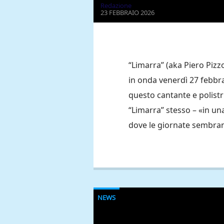
Redazione
23 FEBBRAIO 2026
“Limarra” (aka Piero Pizz
in onda venerdì 27 febbr
questo cantante e polist
“Limarra” stesso – «in una
dove le giornate sembra
NEWS