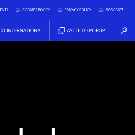
ENTI
COOKIES POLICY
PRIVACY POLICY
PODCAST!
O INTERNATIONAL
ASCOLTO POPUP
Comoradio International