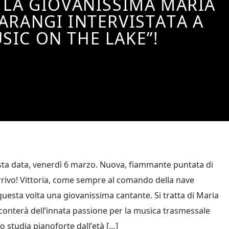
 LA GIOVANISSIMA MARIA
ARANGI INTERVISTATA A
SIC ON THE LAKE”!
ta data, venerdì 6 marzo. Nuova, fiammante puntata di
rrivo! Vittoria, come sempre al comando della nave
questa volta una giovanissima cantante. Si tratta di Maria
conterà dell’innata passione per la musica trasmessale
o studia pianoforte dall’età […]