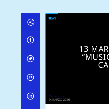
NEWS
13 MAR
“MUSI
CA
Redazione
9 MARZO 2026