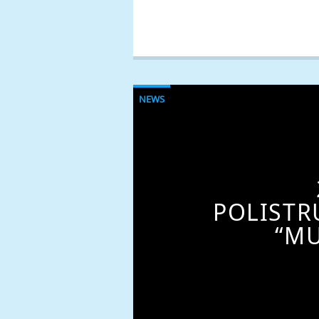
NEWS
POLISTR
“MU