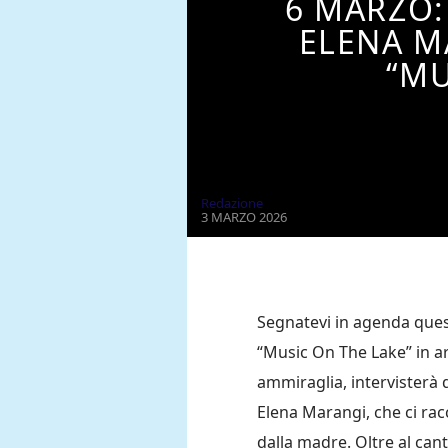
6 MARZO:
ELENA M
“MU
Redazione
3 MARZO 2026
Segnatevi in agenda ques
“Music On The Lake” in a
ammiraglia, intervisterà 
Elena Marangi, che ci rac
dalla madre. Oltre al cant