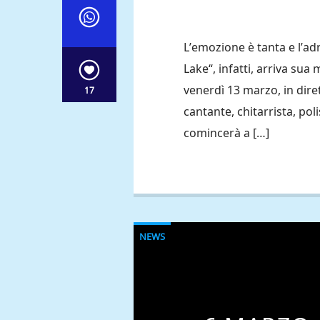
L’emozione è tanta e l’ad
Lake“, infatti, arriva su
venerdì 13 marzo, in diret
17
cantante, chitarrista, po
comincerà a […]
NEWS