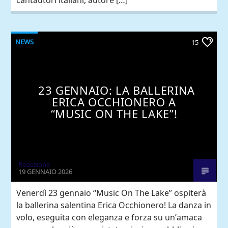
NEWS
15
23 GENNAIO: LA BALLERINA
ERICA OCCHIONERO A
“MUSIC ON THE LAKE”!
Redazione
19 GENNAIO 2026
Venerdì 23 gennaio “Music On The Lake” ospiterà
la ballerina salentina Erica Occhionero! La danza in
volo, eseguita con eleganza e forza su un’amaca