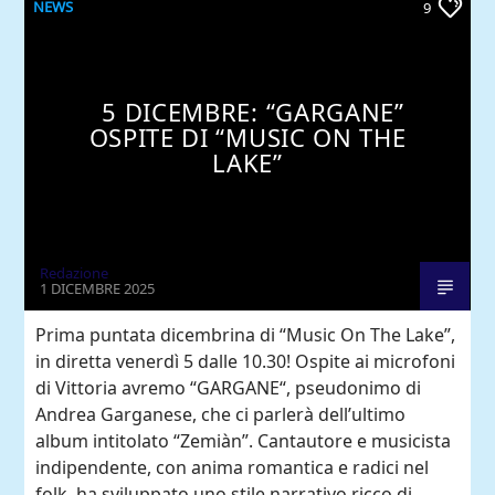
NEWS
9
5 DICEMBRE: “GARGANE”
OSPITE DI “MUSIC ON THE
LAKE”
Redazione
1 DICEMBRE 2025
Prima puntata dicembrina di “Music On The Lake”,
in diretta venerdì 5 dalle 10.30! Ospite ai microfoni
di Vittoria avremo “GARGANE“, pseudonimo di
Andrea Garganese, che ci parlerà dell’ultimo
album intitolato “Zemiàn”. Cantautore e musicista
indipendente, con anima romantica e radici nel
folk, ha sviluppato uno stile narrativo ricco di