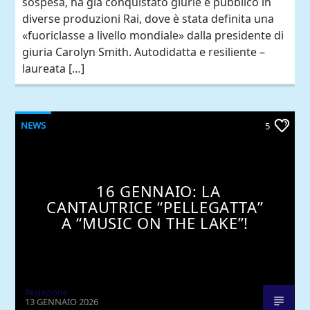
sospesa, ha già conquistato giurie e pubblico in
diverse produzioni Rai, dove è stata definita una
«fuoriclasse a livello mondiale» dalla presidente di
giuria Carolyn Smith. Autodidatta e resiliente –
laureata […]
NEWS
5
16 GENNAIO: LA
CANTAUTRICE “PELLEGATTA”
A “MUSIC ON THE LAKE”!
Redazione
13 GENNAIO 2026