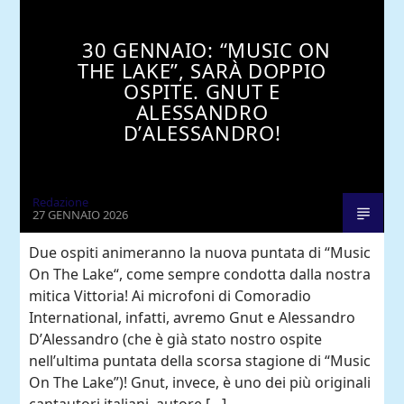
30 GENNAIO: “MUSIC ON
THE LAKE”, SARÀ DOPPIO
OSPITE. GNUT E
ALESSANDRO
D’ALESSANDRO!
Redazione
27 GENNAIO 2026
Due ospiti animeranno la nuova puntata di “Music
On The Lake“, come sempre condotta dalla nostra
mitica Vittoria! Ai microfoni di Comoradio
Comoradio International
International, infatti, avremo Gnut e Alessandro
D’Alessandro (che è già stato nostro ospite
nell’ultima puntata della scorsa stagione di “Music
On The Lake”)! Gnut, invece, è uno dei più originali
cantautori italiani, autore […]