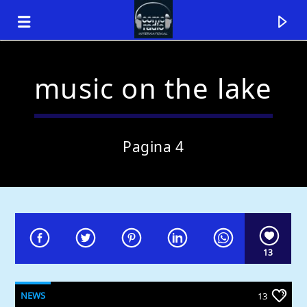
music on the lake
Pagina 4
13
Traccia corrente
Titolo
Artista
NEWS
13